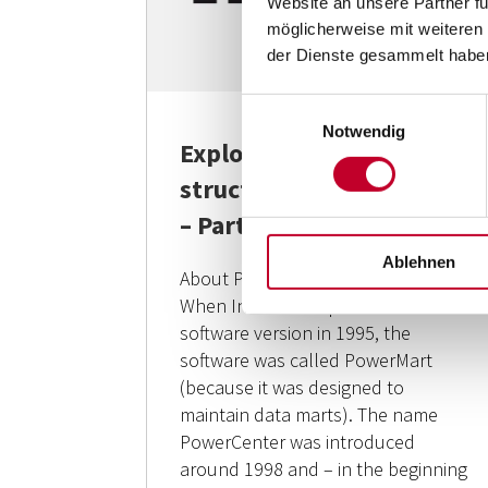
Website an unsere Partner fü
möglicherweise mit weiteren
der Dienste gesammelt habe
Einwilligungsauswahl
Notwendig
Exploring the general
structure of PowerCenter
– Part 1
Ablehnen
About PowerCenter & PowerMart
When Informatica published its first
software version in 1995, the
software was called PowerMart
(because it was designed to
maintain data marts). The name
PowerCenter was introduced
around 1998 and – in the beginning