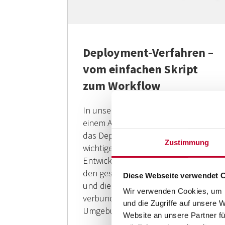
Deployment-Verfahren –
vom einfachen Skript
zum Workflow
In unserem „BigData“ Projekt bei
einem Automobilhersteller wurde
das Deployment zu einem immer
Zustimmung
wichtigerem Punkt in der
Entwicklung der Software. Durch
den gestiegenen Umfang der Pakete
Diese Webseite verwendet 
und die diversen Umgebungen,
Wir verwenden Cookies, um I
verbunden mit dem Anspruch eine
und die Zugriffe auf unsere 
Umgebung von der...
Website an unsere Partner fü