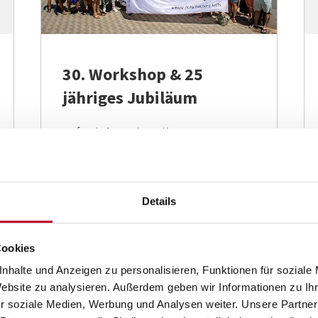
30. Workshop & 25
jähriges Jubiläum
Auf geht’s nach Mallorca! Vom
23.06. bis 26.06.2022 fand unser 30.
Workshop und unser –
pandemiebedingt verschobenes –
Details
25 jähriges Firmenjubiläum statt.
Zur Feier unseres
Vierteljahrhunderts hat sich unsere
Cookies
Geschäftsleitung etwas Besonderes
nhalte und Anzeigen zu personalisieren, Funktionen für soziale
einfallen lassen und...
Website zu analysieren. Außerdem geben wir Informationen zu I
r soziale Medien, Werbung und Analysen weiter. Unsere Partner
mehr lesen