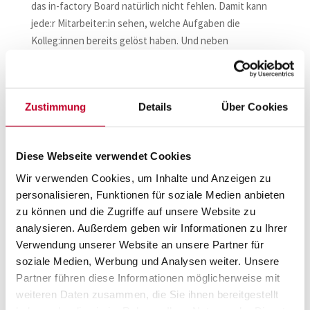
das in-factory Board natürlich nicht fehlen. Damit kann
jede:r Mitarbeiter:in sehen, welche Aufgaben die
Kolleg:innen bereits gelöst haben. Und neben
Mitarbeiter:innen können auch Freunde und Bekannte
dem in-factory Board über einen Boardcode beitreten.
Als Ansporn wird dem oder der Gewinner:in ein kleiner
Zustimmung
Details
Über Cookies
Preis in Aussicht gestellt.
Das erste Türchen öffnet sich am 1. Dezember 2022 um
6:00 Uhr (MEZ) auf
adventofcode.com/2022
.
Diese Webseite verwendet Cookies
Wir verwenden Cookies, um Inhalte und Anzeigen zu
personalisieren, Funktionen für soziale Medien anbieten
zu können und die Zugriffe auf unsere Website zu
analysieren. Außerdem geben wir Informationen zu Ihrer
Verwendung unserer Website an unsere Partner für
soziale Medien, Werbung und Analysen weiter. Unsere
Partner führen diese Informationen möglicherweise mit
Kommentar absenden
weiteren Daten zusammen, die Sie ihnen bereitgestellt