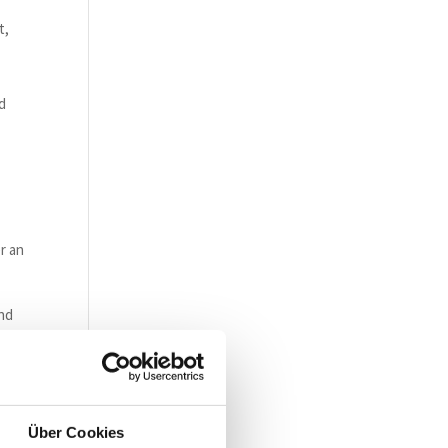
h
t,
d
r an
und
 und
Über Cookies
nur