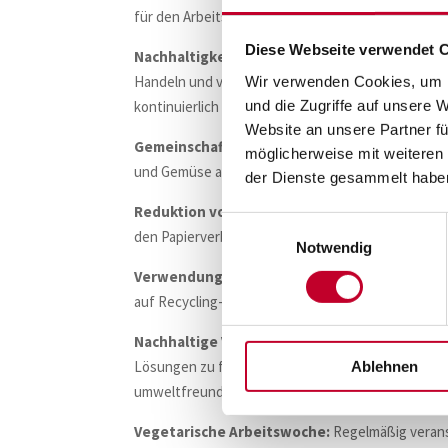
für den Arbeitsweg, sondern auch privat zu nutze
Diese Webseite verwendet 
Nachhaltigkeits-Umfrage:
Regelmäßige Umfrage
Handeln und vermitteln Wissen. Die Mitarbeitend
Wir verwenden Cookies, um I
und die Zugriffe auf unsere 
kontinuierlich zu verbessern.
Website an unsere Partner fü
Gemeinschaftsgarten:
Wir sind Teil eines
Nachh
möglicherweise mit weiteren
und Gemüse anbauen. Dadurch leben wir nicht nur 
der Dienste gesammelt habe
Reduktion von Papierverbrauch:
Unsere Prozes
Einwilligungsauswahl
den Papierverbrauch zu reduzieren und Ressourc
Notwendig
Verwendung von Recycling-Papier:
Sollte doc
auf Recycling-Papier umgestellt.
Nachhaltige Veranstaltungen:
Wir achten bei d
Lösungen zu finden und umzusetzen. Dies beinhalt
Ablehnen
umweltfreundlichen Transportmöglichkeiten und 
Vegetarische Arbeitswoche:
Regelmäßig verans