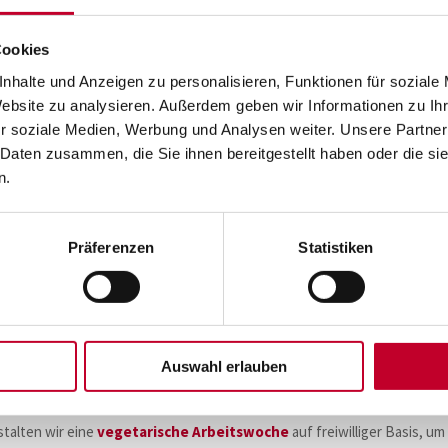
n.
Cookies
n zum Thema Nachhaltigkeit schärfen das Bewusstsein für nachhalti
en können aktiv ihre Meinung und Ideen einbringen, um unser Engageme
nhalte und Anzeigen zu personalisieren, Funktionen für soziale
Website zu analysieren. Außerdem geben wir Informationen zu I
r soziale Medien, Werbung und Analysen weiter. Unsere Partner
altigkeitsprojekts eines Jugendvereins
,
bei dem wir gemeinsam Ob
 Daten zusammen, die Sie ihnen bereitgestellt haben oder die s
nachhaltiger, sondern stärken auch die Gemeinschaft innerhalb des Tea
n.
se und Dokumentationen werden so weit wie möglich digital abgebilde
en zu schonen.
Präferenzen
Statistiken
h die Notwendigkeit zum Druck bestehen, haben wir unsere Büromateria
er Organisation von
Firmenveranstaltungen
darauf, möglichst nachha
et die Wahl nachhaltiger Veranstaltungsorte, die Berücksichtigung vo
Auswahl erlauben
Fahrgemeinschaften.
talten wir eine
vegetarische Arbeitswoche
auf freiwilliger Basis, um