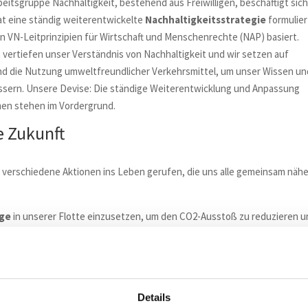
beitsgruppe Nachhaltigkeit, bestehend aus Freiwilligen, beschäftigt sic
at eine ständig weiterentwickelte
Nachhaltigkeitsstrategie
formulier
n VN-Leitprinzipien für Wirtschaft und Menschenrechte (NAP) basiert.
vertiefen unser Verständnis von Nachhaltigkeit und wir setzen auf
 die Nutzung umweltfreundlicher Verkehrsmittel, um unser Wissen un
essern. Unsere Devise: Die ständige Weiterentwicklung und Anpassung
men stehen im Vordergrund.
e Zukunft
wir verschiedene Aktionen ins Leben gerufen, die uns alle gemeinsam nähe
uge
in unserer Flotte einzusetzen, um den CO2-Ausstoß zu reduzieren 
. Zudem haben wir
Ladepunkte für Elektrofahrzeuge
an unseren
n (DE) in Betrieb genommen, um unseren Mitarbeitenden eine bequeme
itsplatz Strom zu tanken. Um die Nutzung öffentlicher Verkehrsmittel zu
glichkeit, eine
Bahncard
zu nutzen. Des Weiteren stellen wir unseren
Details
ng. Dies ermöglicht es ihnen, ein Dienstfahrrad zu leasen und es nicht 