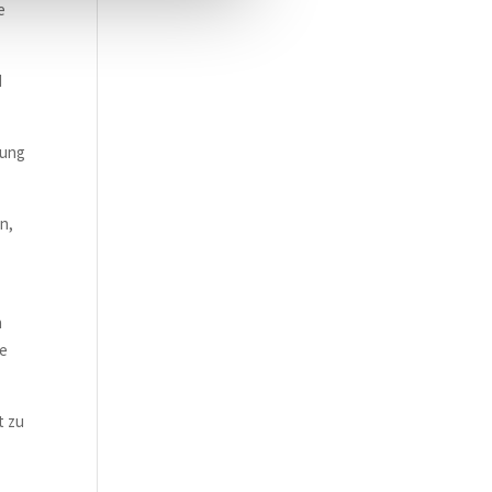
e
d
zung
n,
n
re
t zu