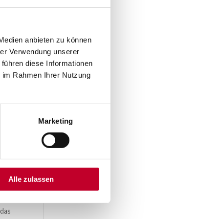
ges
nt
 Medien anbieten zu können
hrer Verwendung unserer
 führen diese Informationen
st
ie im Rahmen Ihrer Nutzung
ms.
t, um
Marketing
lien
ltige
n
Alle zulassen
 das