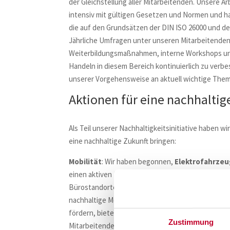
der Gleichstellung aller Mitarbeitenden. Unsere Ar
intensiv mit gültigen Gesetzen und Normen und h
die auf den Grundsätzen der DIN ISO 26000 und de
Jährliche Umfragen unter unseren Mitarbeitenden 
Weiterbildungsmaßnahmen, interne Workshops und
Handeln in diesem Bereich kontinuierlich zu verb
unserer Vorgehensweise an aktuell wichtige The
Aktionen für eine nachhaltig
Als Teil unserer Nachhaltigkeitsinitiative haben 
eine nachhaltige Zukunft bringen:
Mobilität
: Wir haben begonnen,
Elektrofahrze
einen aktiven Beitrag zum Klimaschutz zu leisten
Bürostandorten Tagelswangen (CH) und Böblinge
nachhaltige Möglichkeit zu bieten, direkt am Arbe
fördern, bieten wir unseren Mitarbeitenden die Mö
Zustimmung
Mitarbeitenden das
JobRad-Angebot
zur Verfügu