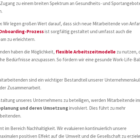
e Zugang zu einem breiten Spektrum an Gesundheits- und Sportangebot
n.
e:
Wir legen großen Wert darauf, dass sich neue Mitarbeitende von Anfa
Onboarding-Prozess
ist sorgfältig gestaltet und umfasst auch die
am zu erleichtern.
nden haben die Möglichkeit,
flexible Arbeitszeitmodelle
zu nutzen, 
liche Bedürfnisse anzupassen. So fördern wir eine gesunde Work-Life-Ba
tarbeitenden sind ein wichtiger Bestandteil unserer Unternehmenskul
d der Zusammenarbeit.
staltung unseres Unternehmens zu beteiligen, werden Mitarbeitende i
eplanung und deren Umsetzung
involviert. Dies führt zu mehr
rbeitenden.
t im Bereich Nachhaltigkeit. Wir evaluieren kontinuierlich unsere
imalen positiven Effekt auf die Umwelt und die Gesellschaft zu erziele