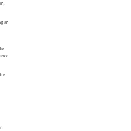
en,
ng an
die
lance
tur.
m
n.