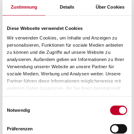
Apps entwickeln und veröffentlichen
Zustimmung
Details
Über Cookies
Integration der Daten in Datenbank, Datei , App
oder Webservice
Diese Webseite verwendet Cookies
Extract, Transform, Load (ETL) in Cloud, ähnlich
Wir verwenden Cookies, um Inhalte und Anzeigen zu
zum on-Premise Product PowerCenter
personalisieren, Funktionen für soziale Medien anbieten
IICS Master Data Managment Cloud:
zu können und die Zugriffe auf unsere Website zu
analysieren. Außerdem geben wir Informationen zu Ihrer
Verwendung unserer Website an unsere Partner für
Bereich für Business 360.
soziale Medien, Werbung und Analysen weiter. Unsere
Partner führen diese Informationen möglicherweise mit
Verbesserung Business für Kunden, Produktion
weiteren Daten zusammen, die Sie ihnen bereitgestellt
haben oder die sie im Rahmen Ihrer Nutzung der Dienste
gesammelt haben.
Einwilligungsauswahl
Notwendig
Präferenzen